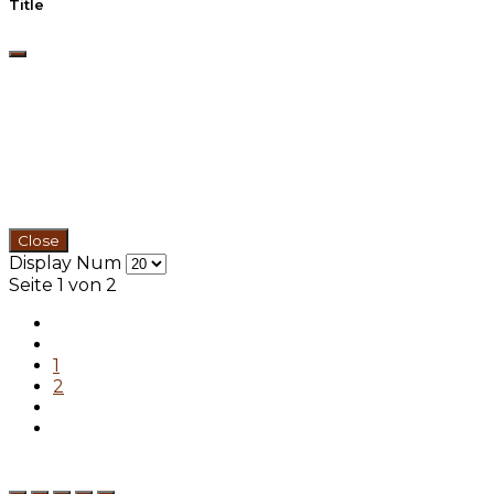
Title
Close
Display Num
Seite 1 von 2
1
2