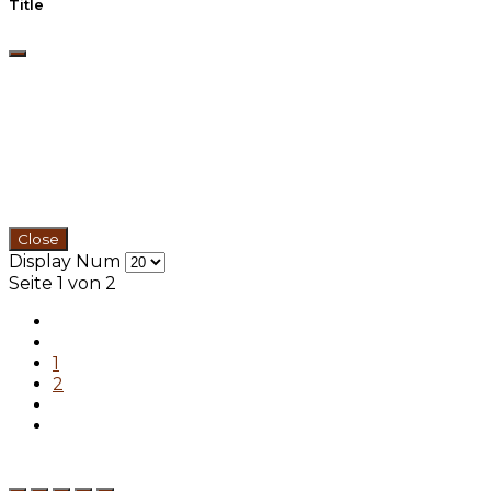
Title
Close
Display Num
Seite 1 von 2
1
2