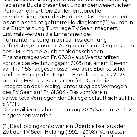
Fabienne Büchi präsentiert und in den wesentlichen
Punkten erklärt. Die Zahlen entsprechen
mehrheitlich jenem des Budgets. Das ominöse und
bis anhin separat geführte Holdingkonto(*1) wurde in
die Buchhaltung Turnriege TV Seen integriert.
Erstmals werden die Einnahmen der
Turnunterhaltung in der Jahresrechnung
aufgelistet, ebenso die Ausgaben für die Organisation
des EM-Zmorge. Auch dank des schönen
Finanzertrages von Fr. 6'320.- aus Wertschriften
konnte das Rechnungsjahr 2025 mit einem Gewinn
von Fr. 1'156.- abgeschlossen werden. Ebenso schön
sind die Erträge des Jugend Einzelturntages 2025
und der Festbeiz Seemer Dorfet. Durch die
Integration des Holdingkontos stieg das Vermögen
des TV Seen auf Fr. 61'584.- Das vom Verein
verwaltete Vermögen der Skiriege beläuft sich auf Fr.
517'711.-
Die detaillierte Jahresrechnung 2025 kann im Archiv
eingesehen werden.
(*1)Das Holdingkonto war ein Überbleibsel aus der
Zeit der TV Seen Holding (1992 - 2008). Von diesem