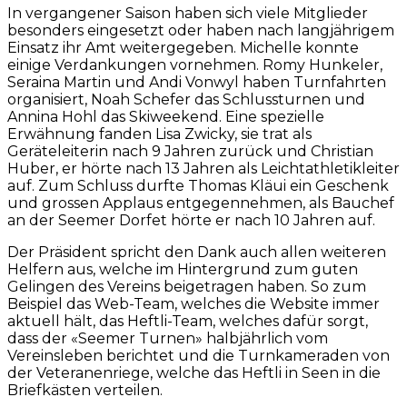
In vergangener Saison haben sich viele Mitglieder
besonders eingesetzt oder haben nach langjährigem
Einsatz ihr Amt weitergegeben. Michelle konnte
einige Verdankungen vornehmen. Romy Hunkeler,
Seraina Martin und Andi Vonwyl haben Turnfahrten
organisiert, Noah Schefer das Schlussturnen und
Annina Hohl das Skiweekend. Eine spezielle
Erwähnung fanden Lisa Zwicky, sie trat als
Geräteleiterin nach 9 Jahren zurück und Christian
Huber, er hörte nach 13 Jahren als Leichtathletikleiter
auf. Zum Schluss durfte Thomas Kläui ein Geschenk
und grossen Applaus entgegennehmen, als Bauchef
an der Seemer Dorfet hörte er nach 10 Jahren auf.
Der Präsident spricht den Dank auch allen weiteren
Helfern aus, welche im Hintergrund zum guten
Gelingen des Vereins beigetragen haben. So zum
Beispiel das Web-Team, welches die Website immer
aktuell hält, das Heftli-Team, welches dafür sorgt,
dass der «Seemer Turnen» halbjährlich vom
Vereinsleben berichtet und die Turnkameraden von
der Veteranenriege, welche das Heftli in Seen in die
Briefkästen verteilen.