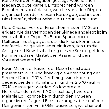
Konto wurden Ausgaben getätigt, welche allen
Riegen zugute kamen. Entsprechend wurden
Einnahmen von Anlässen, welche von allen Riegen
organisiert wurden, diesem Konto gutgeschrieben.
Dies betraf typischerweise die Turnunterhaltung.
Reto Griesser von der Finanzkommission TV Seen
erklärt, wie das Vermögen der Skiriege angelegt ist im
Wertschriften-Depot ZKB und Sparkonto der
Raiffeisen. Es ist gut, dass sich die Finanzkommission,
der fachkundige Mitglieder einsitzen, sich um die
Anlage und Bewirtschaftung dieser «Sondergelder»
kümmern, das entlastet den Kassier und den
Vorstand wesentlich.
Kevin Meier, der Kassier der Beiz «Turnstubä»
präsentiert kurz und knackig die Abrechnung der
Seemer Dorfet 2025. Der Reingewinn konnte
gegenüber dem Vorjahr um rund Fr. 2'370.- auf Fr.
5'710.- gesteigert werden. So konnte die
Helferstunde mit Fr. 11.70 entschädigt werden.
Melanie Egli konnte beim durch den TV Seen
organisierten Jugend Einzelturntages den schönen
Reingewinn von Fr. 18'068.- ausweisen, welcher auf