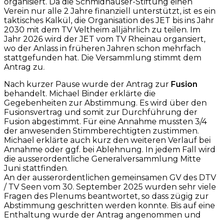
organisiert. Da die Schmidhauser-Stiftung einen
Verein nur alle 2 Jahre finanziell unterstützt, ist es ein
taktisches Kalkül, die Organisation des JET bis ins Jahr
2030 mit dem TV Veltheim alljährlich zu teilen. Im
Jahr 2026 wird der JET vom TV Rheinau organsiert,
wo der Anlass in früheren Jahren schon mehrfach
stattgefunden hat. Die Versammlung stimmt dem
Antrag zu.
Nach kurzer Pause wurde der Antrag zur
Fusion
behandelt. Michael Binder erklärte die
Gegebenheiten zur Abstimmung. Es wird über den
Fusionsvertrag und somit zur Durchführung der
Fusion abgestimmt. Für eine Annahme mussten 3/4
der anwesenden Stimmberechtigten zustimmen.
Michael erklärte auch kurz den weiteren Verlauf bei
Annahme oder ggf. bei Ablehnung. In jedem Fall wird
die ausserordentliche Generalversammlung Mitte
Juni stattfinden.
An der ausserordentlichen gemeinsamen GV des DTV
/ TV Seen vom 30. September 2025 wurden sehr viele
Fragen des Plenums beantwortet, so dass zügig zur
Abstimmung geschritten werden konnte. Bis auf eine
Enthaltung wurde der Antrag angenommen und