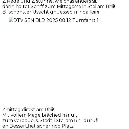
z, Rede und z, stuhne, wie chas anders sii,
dänn haltet Schiff zum Mittagässe in Stei am Rhii!
Bii schönster Ussicht gnüessed mir dä feini
Zmittag diräkt am Rhii!
Mit vollem Mage bräched mir uf,
zum verdaue, s, Städtli Stei am Rhii duruf!
en Dessert,hät sicher noo Platz!