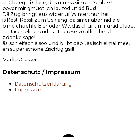
äs Chüegeli Glace, das muess sii zum Schluss!
bevor mir gmüetlich laufed uf dä Bus!
Dä Zug bringt eus wiider uf Winterthur hei,
is Rest. Rössli zum Usklang, da simer aber nid älei!
bime chüehle Bier oder Wy, das chunt mir grad gläge,
dä Jacqueline und dä Therese vo allne herzlich
z,danke säge!
äs isch eifach ä soo und bliibt däbii, äs isch eimal mee,
en super schöne Zischtig gsii!!
Marlies Gasser
Datenschutz / Impressum
Datenschutzerklärung
Impressum