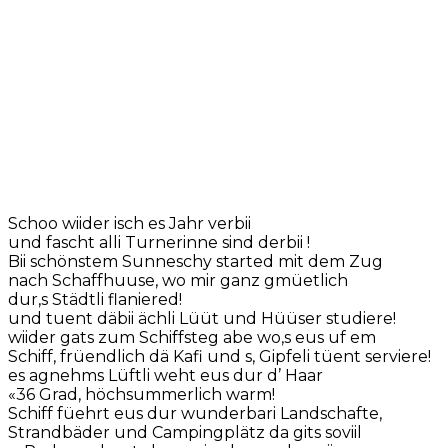
Schoo wiider isch es Jahr verbii
und fascht alli Turnerinne sind derbii !
Bii schönstem Sunneschy started mit dem Zug
nach Schaffhuuse, wo mir ganz gmüetlich
dur,s Städtli flaniered!
und tuent däbii ächli Lüüt und Hüüser studiere!
wiider gats zum Schiffsteg abe wo,s eus uf em
Schiff, früendlich dä Kafi und s, Gipfeli tüent serviere!
es agnehms Lüftli weht eus dur d’ Haar
«36 Grad, höchsummerlich warm!
Schiff füehrt eus dur wunderbari Landschafte,
Strandbäder und Campingplätz da gits soviil